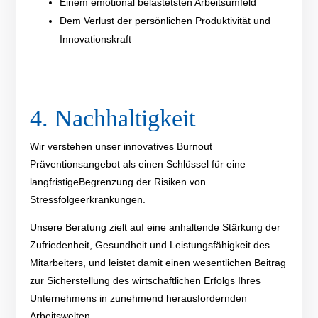
Einem emotional belastetsten Arbeitsumfeld
Dem
Verlust der persönlichen Produktivität und
Innovationskraft
4. Nachhaltigkeit
Wir verstehen unser
innovative
s
Burnout
Prävention
sa
ngebot
als einen Schlüssel für eine
langfristige
Begrenzung der Risiken von
Stressfolge
e
rkrankung
en
.
Unsere Beratung zielt auf eine anhaltende Stärkung der
Z
ufriedenheit
, Gesundheit und
Leistungsfähigkeit des
Mitarbeiter
s
, und leistet damit einen wesentlichen Beitrag
zur Sicherstellung des wirtschaftlichen Erfolgs Ihres
Unternehmens in zunehmend herausfordernden
Arbeitswelten.