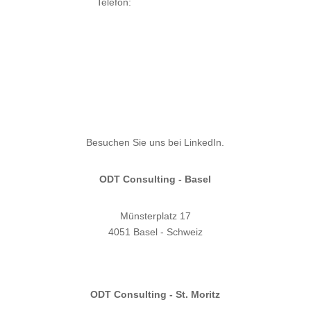
Telefon:
+39 023 595 0777
info@odt-consulting.eu

Besuchen Sie uns bei LinkedIn.
ODT Consulting - Basel
Münsterplatz 17
4051 Basel - Schweiz
info@odt-consulting.eu
ODT Consulting - St. Moritz