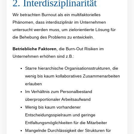
2. Interdisziplinarität
Wir betrachten Burnout als ein multifaktorielles
Phänomen, dass interdisziplinär im Unternehmen
untersucht werden muss, um zielorientierte Lösung
f
ü
r
die Behebung des Problems zu entwickeln.
Betriebliche
Faktoren
,
die Burn-
O
ut
Risiken
im
Unternehmen
erhöhen
sind z.B.:
Starre hierarchische Organisationsstrukturen
,
die
wenig bis kaum kollaboratives Zusammenarbeiten
erlauben
Im Verhältnis zum Personalbestand
ü
berproportionaler Arbeitsaufwand
Wenig bis kaum
vorhandener
Entscheidungs
spiel
raum und
geringe
Entfaltungsmöglichkeiten für die Mitarbeiter
Mangelnde Durchlässigkeit der Strukturen
für