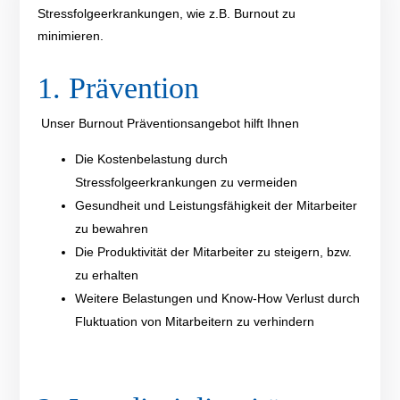
Stressfolgeerkrankungen, wie z.B. Burnout zu
minimieren.
1.
Prävention
Unser Burnout
Prävention
s
angebot
hilft Ihnen
Die Kostenbelastung durch
Stressfolg
e
erkrankungen
zu vermeiden
Gesundheit und
L
eistungs
f
ähigkeit
der
Mitarbeite
r
zu
bewahren
Die Produktivität der
Mitarbeiter
zu
steigern
, bzw.
zu erhalten
Weitere
Belastungen
und
Know-How
Verlust
durch
Fluktuation von Mitarbeitern
zu verhindern