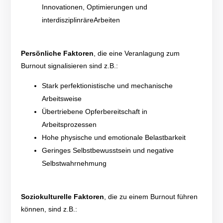
Innovationen, Optimierungen und
i
nterdisziplin
räre
Arbeiten
Persönliche
F
aktoren
,
die
eine Veranlagung zum
Burnout signalisieren sind z.B.:
S
tark perfektionistisch
e
und mechanisch
e
Arbeitsweise
Übertriebene Opferbereitschaft
in
Arbeitsprozess
en
Hohe
physische und emotionale
Belast
barkeit
Geringes
Selbstbewusstsein und
negative
Selbstwahrnehmung
Soziokulturelle Faktoren
,
die zu einem Burnout führen
können,
sind z.B.: