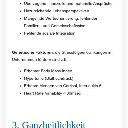
Überzogene finanzielle und materielle Ansprüche
Unzureichende Lebensperspektiven
Mangelnde Werte
orientierung
,
fehlender
Familie
n
– und
Gemeinschafts
sinn
Fehlende soziale Integration
Genetische
Fa
ktoren
,
die Stressfolg
e
erkrankungen im
Unternehmen fördern sind z.B
.
:
Erhöhter Body
Mass
Index
Hypertonie (Bluthochdruck)
Erhöhte
Mengen von Cortisol, Interleukin 6
Heart Rate
Variability
< 30msec
3. Ganzheitlichkeit